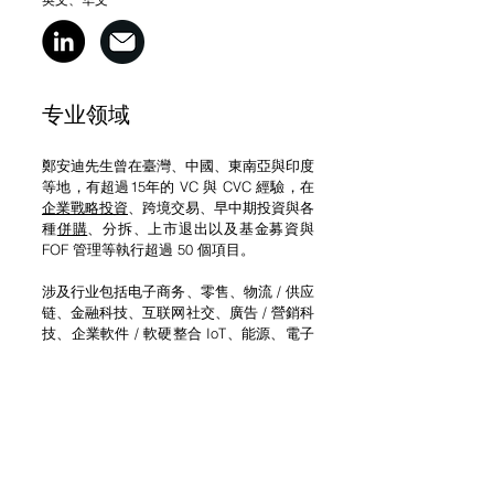
专业领域
鄭安迪先生曾在臺灣、中國、東南亞與印度
等地，有超過15年的 VC 與 CVC 經驗，在
企業戰略投資
、跨境交易、早中期投資與各
種
併購
、分拆、上市退出以及基金募資與
FOF 管理等執行超過 50 個項目。
涉及行业包括电子商务、零售、物流 / 供应
链、金融科技、互联网社交、廣告 / 營銷科
技、企業軟件 / 軟硬整合 IoT、能源、電子
製造與半導體等。
学历
鄭安迪先生毕业于臺灣成功大学企業管理學系
與中正大學企業管理研究所。